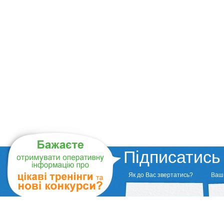
Підписатись
Як до Вас звертатись?
Ваш 
Головна
РЕП(га