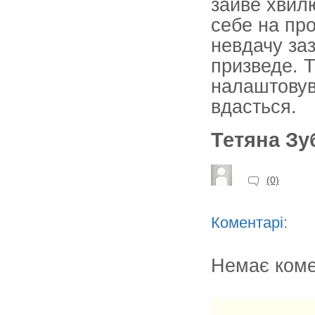
зайве хвил
себе на пр
невдачу заз
призведе. 
налаштовува
вдасться.
Тетяна Зу
(0)
Коментарі:
Немає коме