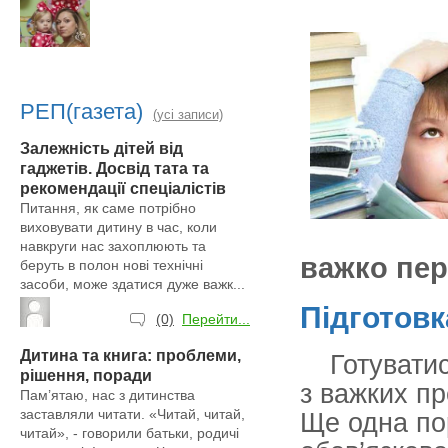
РЕП(газета)
(усі записи)
Залежність дітей від
гаджетів. Досвід тата та
рекомендації спеціалістів
Питання, як саме потрібно
виховувати дитину в час, коли
навкруги нас захоплюють та
важко пер
беруть в полон нові технічні
засоби, може здатися дуже важк...
Підготовк
(0)
Перейти...
Дитина та книга: проблеми,
Готувати
рішення, поради
з важких пр
Пам’ятаю, нас з дитинства
заставляли читати. «Читай, читай,
Ще одна по
читай», - говорили батьки, родичі