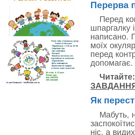
Перерва 
Перед ко
шпаргалку 
написано. П
моїх окуляр
перед конт
допомагає.
Читайте
ЗАВДАНН
Як перес
Мабуть, 
заспокоїтис
ніс, а види