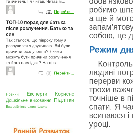
обов’язково
та вчителі. І я читав. Читав м...
робимо шпар
(0)
Перейти...
а ще й мот
ТОП-10 порад для батька
запам’ятову
після розлучення. Батько та
собою, це 
син
Так сталося, що півроку тому я
розлучився з дружиною. Які були
Режим дн
причини розлучення? Якими
можуть бути причини розлучення
Контрольн
та його наслідки ? На ці за...
людині потр
(0)
Перейти...
перерви кож
трохи важче
Корисно
Експерти
Новини
точніше в п
Підлітки
Дошкільне виховання
спати. Я ча
Благодійність
Школа
Свято
всипаюся і
уроці.