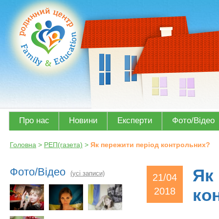
Про нас
Новини
Експерти
Фото/Відео
Головна
>
РЕП(газета)
>
Як пережити період контрольних?
Фото/Відео
Як
(усі записи)
21/04
2018
ко