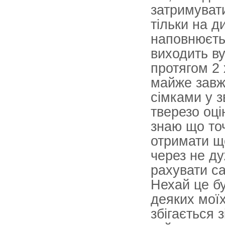
затримуват
тільки на д
наповнюєтьс
виходить ву
протягом 2 
майже завж
сімками у з
тверезо оці
знаю що точ
отримати щ
через не ду
рахувати са
Нехай це бу
деяких моїх
збігається 