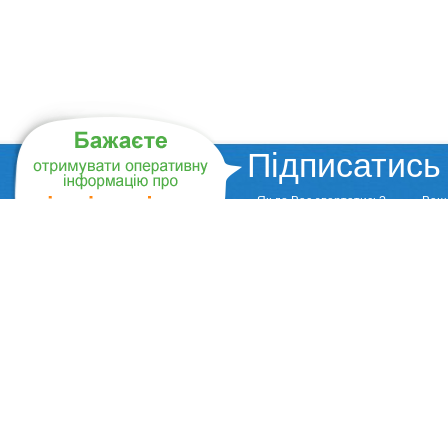
Підписатись
Як до Вас звертатись?
Ваш 
Головна
БЛОГИ
Про нас
ДЕНЬ 
Новини
Контак
Експерти
Наші п
Фото/Відео
Baby 0
© Всі права на матеріали «Родинний центр «Family&Education» охороняються у відпо