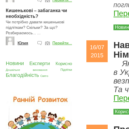
(0)
Перейти...
погл
Кишенькові – забаганка чи
Пере
необхідність?
Чи потрібно давати кишенькові
Нови
підліткам? Скільки? За що?
Розбираємось... ...
Нав
Юлия
(0)
Перейти...
16/07
Нім
2015
Я
Новини
Експерти
Корисно
Підлітки
в Ук
Дошкільне виховання
Благодійність
Свято
везт
Та 
Пере
Корис