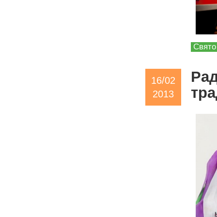
Свято
Рад
16/02
тра
2013