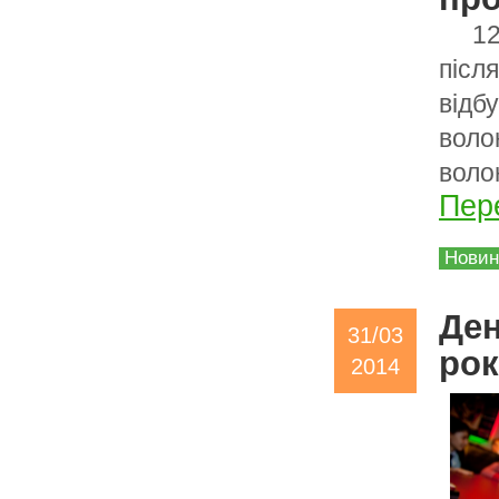
12
післ
відб
воло
воло
Пере
Нови
Ден
31/03
рок
2014