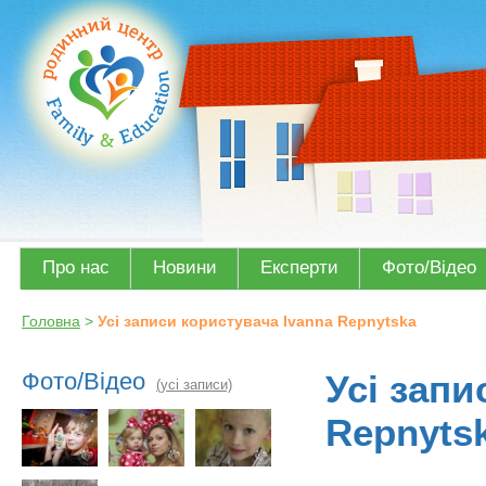
Про нас
Новини
Експерти
Фото/Відео
Головна
>
Усi записи користувача Ivanna Repnytska
Фото/Відео
Усi запи
(усі записи)
Repnyts