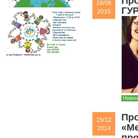
Про
18/06
ГУ
2015
Нови
Про
15/12
«М
2014
про