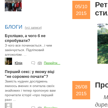
Рет
05/10
сти
2015
БЛОГИ
(усі записи)
Бухлішко, а чого б не
спробувати?
З чого все починається...і чим
закінчується. Підлітковий
алгоколізм. ...
Юлія
(0)
Перейти...
Перший секс: у якому віці
"не соромно почати"?
Замість нудних досліджень
Про
якихось вчених я опитала своїх
26/08
знайомих і тепер пропоную вам
2015
прочитати історії «про перший
Ми
раз» ...
дире