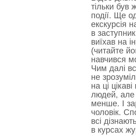
тільки був 
події. Ще 
екскурсія н
в заступни
виїхав на 
(читайте йо
навчився м
Чим далі в
не зрозуміл
на ці цікав
людей, але
менше. І за
чоловік. Сп
всі дізнают
в курсах жу