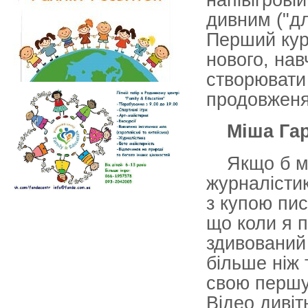
дивним ("дл
Перший курс
нового, нав
створювати 
продовженя
Міша Га
Якщо б м
журналістик
з купою пи
що коли я п
здивований 
більше ніж 
свою першу
Відео диві