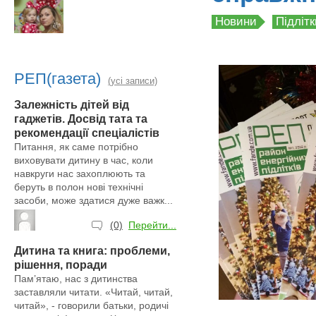
Новини
Підлітк
РЕП(газета)
(усі записи)
Залежність дітей від
гаджетів. Досвід тата та
рекомендації спеціалістів
Питання, як саме потрібно
виховувати дитину в час, коли
навкруги нас захоплюють та
беруть в полон нові технічні
засоби, може здатися дуже важк...
(0)
Перейти...
Дитина та книга: проблеми,
рішення, поради
Пам’ятаю, нас з дитинства
заставляли читати. «Читай, читай,
читай», - говорили батьки, родичі