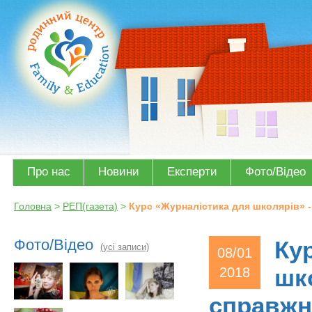
Про нас
Новини
Експерти
Фото/Відео
Головна
>
РЕП(газета)
>
Курс «Журналістика для школярів» -
Фото/Відео
Ку
(усі записи)
08/01
2018
шко
справжн