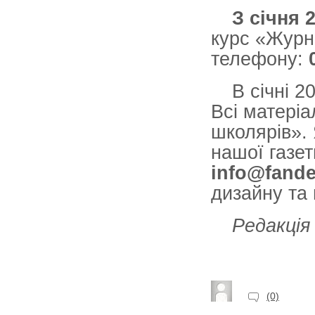
З січня 
курс «Журн
телефону:
В січні 
Всі матеріа
школярів».
нашої газе
info
@
fand
дизайну та 
Редакція
(0)