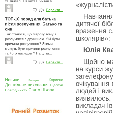
та вчителі. І я читав. Читав м...
«журналіст
(0)
Перейти...
Навчання
ТОП-10 порад для батька
дитячої біб
після розлучення. Батько та
син
враження с
Так сталося, що півроку тому я
школярів»:
розлучився з дружиною. Які були
причини розлучення? Якими
Юлія Кв
можуть бути причини розлучення
та його наслідки ? На ці за...
Щойно ма
(0)
Перейти...
на курси жу
зателефону
Новини
Корисно
Експерти
очікування 
Дошкільне виховання
Підлітки
людей і вик
Школа
Свято
Благодійність
виявилось, 
викладач І
напівігрові