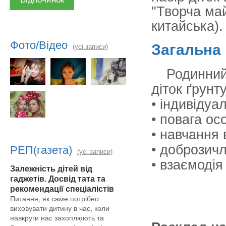
"Творча май
китайська).
Фото/Відео
Загальна
(усі записи)
Родинний
діток ґрунт
• індивідуа
• повага ос
• навчання 
• доброзич
РЕП(газета)
(усі записи)
• взаємодія
Залежність дітей від
гаджетів. Досвід тата та
рекомендації спеціалістів
Питання, як саме потрібно
виховувати дитину в час, коли
навкруги нас захоплюють та