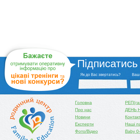
Підписатись
Як до Вас звертатись?
Ваш 
Головна
РЕП(га
Про нас
ДЕНЬ 
Новини
Контак
Експерти
Наші п
Фото/Відео
Baby 0