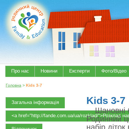
Про нас
Новини
Експерти
Фото/Відео
Головна
>
Kids 3-7
Kids 3-7
Загальна інформація
Шановні 
<a href="http://fande.com.ua/ua/rozklad/">Розклад н
Родинний це
набір діток
Відпочинок