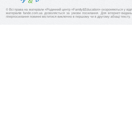
© Всі права на матеріали «Родинний центр «Family&Education» охороняються у відпо
матерiалiв fande.com.ua дозволяється за умови посилання. Для iнтернет-видан
гіперпосилання повинні міститися виключно в першому чи в другому абзаці тексту.