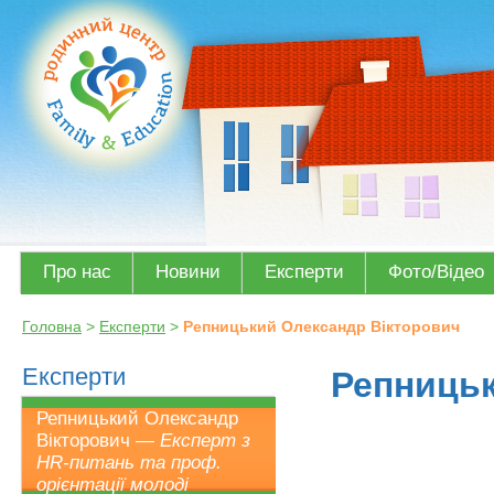
Про нас
Новини
Експерти
Фото/Відео
Головна
>
Експерти
>
Репницький Олександр Вікторович
Експерти
Репницьк
Репницький Олександр
Вікторович —
Експерт з
НR-питань та проф.
орієнтації молоді