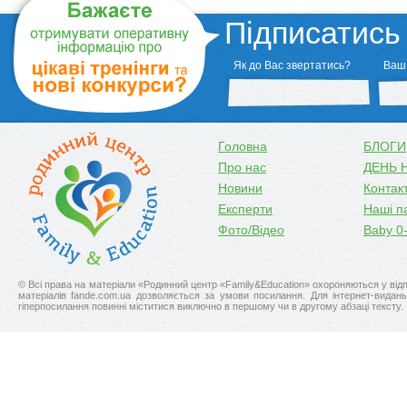
Підписатись
Як до Вас звертатись?
Ваш 
Головна
БЛОГИ
Про нас
ДЕНЬ 
Новини
Контак
Експерти
Наші п
Фото/Відео
Baby 0
© Всі права на матеріали «Родинний центр «Family&Education» охороняються у відпо
матерiалiв fande.com.ua дозволяється за умови посилання. Для iнтернет-видан
гіперпосилання повинні міститися виключно в першому чи в другому абзаці тексту.