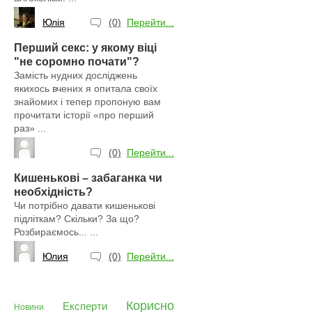
Юлія
(0)
Перейти...
Перший секс: у якому віці
"не соромно почати"?
Замість нудних досліджень
якихось вчених я опитала своїх
знайомих і тепер пропоную вам
прочитати історії «про перший
раз» ...
(0)
Перейти...
Кишенькові – забаганка чи
необхідність?
Чи потрібно давати кишенькові
підліткам? Скільки? За що?
Розбираємось... ...
Юлия
(0)
Перейти...
Корисно
Експерти
Новини