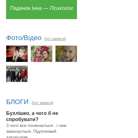
Паденок Інна —
Психолог
Фото/Відео
(усі записи)
БЛОГИ
(усі записи)
Бухлішко, а чого б не
спробувати?
З чого все починається...і чим
закінчується. Підлітковий
алгоколізм. ...