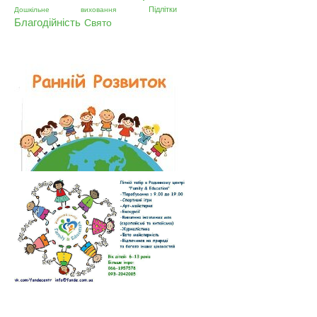
Підлітки
Дошкільне виховання
Благодійність
Свято