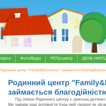
сперти
Фото/Відео
РЕП(газета)
ДЕНЬ НАР
Родинний центр "Family&Education" займається благодійністю
Родинний центр "Family&
займається благодійніст
Під опікою Родинного центру є декілька дитячих 
Ми завжди раді допомогти будь-якій людині чи орган