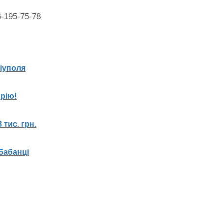
6-195-75-78
ріуполя
рію!
 тис. грн.
бабанці