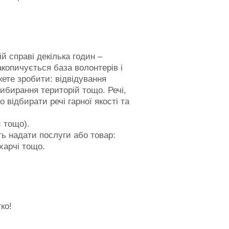
 справі декілька годин –
копичується база волонтерів і
ете зробити: відвідування
ибирання територій тощо. Речі,
відбирати речі гарної якості та
и тощо).
ть надати послуги або товар:
харчі тощо.
ко!