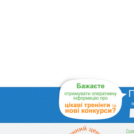
П
Я
Гол