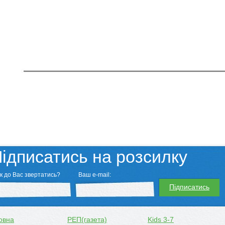
ідписатись на розсилку
к до Вас звертатись?
Ваш e-mail:
Підписатись
овна
РЕП(газета)
Kids 3-7