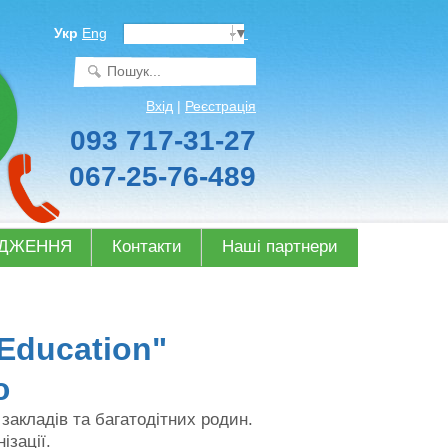
Select Language
▼
Укр
Eng
Вхід
|
Реєстрація
093 717-31-27
067-25-76-489
ОДЖЕННЯ
Контакти
Наші партнери
Education"
ю
закладів та багатодітних родин.
ізації.