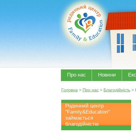
Про нас
Новини
Ек
Головна
>
Про нас
>
Благодійність
>
Родинний центр
"Family&Education"
займається
благодійністю