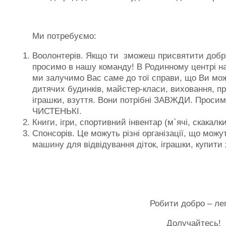
Ми потребуємо:
Воолонтерів. Якщо ти зможеш присвятити добрій
просимо в нашу команду! В Родинному центрі на
ми залучимо Вас саме до тої справи, що Ви мож
дитячих будинків, майстер-класи, виховання, пр
іграшки, взуття. Вони потрібні ЗАВЖДИ. Просимо 
ЧИСТЕНЬКІ.
Книги, ігри, спортивний інвентар (м`ячі, скакалк
Спонсорів. Це можуть різні організації, що можу
машину для відвідування діток, іграшки, купити 
Робити добро – лег
Долучайтесь!