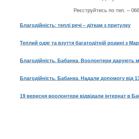
Реєструйтесь по тел. – 06
Благодійність: теплі речі – діткам з притулку
Теплий одяг та взуття багатодітній родині з Ма
Благодійність. Бабанка. Воолонтери дарують м
Благодійність. Бабанка. Надали допомогу від 13
19 вересня воолонтери відвідали інтернат в Ба