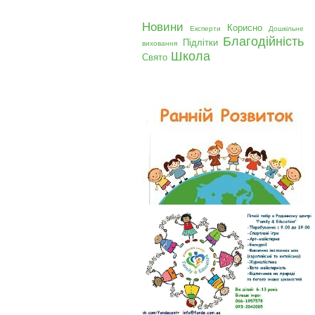
Новини
Корисно
Експерти
Дошкільне
Благодійність
Підлітки
виховання
Школа
Свято