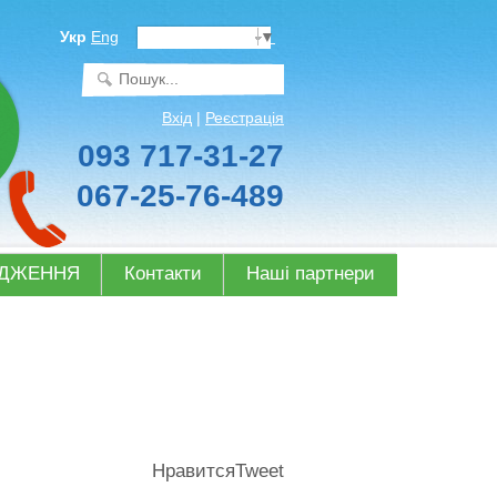
Select Language
▼
Укр
Eng
Вхід
|
Реєстрація
093 717-31-27
067-25-76-489
ОДЖЕННЯ
Контакти
Наші партнери
Нравится
Tweet