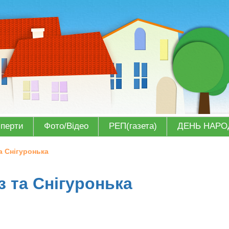
сперти
Фото/Відео
РЕП(газета)
ДЕНЬ НАР
а Снігуронька
з та Снігуронька