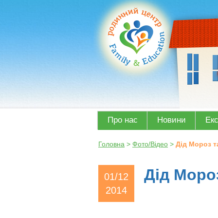
Про нас
Новини
Ек
Головна
>
Фото/Відео
>
Дід Мороз т
Дід Моро
01/12
2014