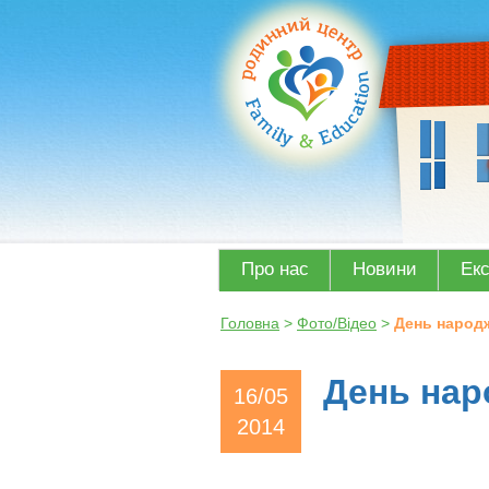
Про нас
Новини
Ек
Головна
>
Фото/Відео
>
День народ
День на
16/05
2014