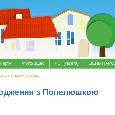
сперти
Фото/Відео
РЕП(газета)
ДЕНЬ НАР
ження з Попелюшкою
родження з Попелюшкою