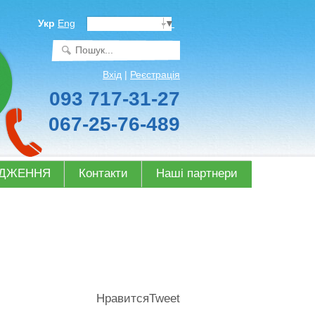
Select Language
▼
Укр
Eng
Вхід
|
Реєстрація
093 717-31-27
067-25-76-489
ОДЖЕННЯ
Контакти
Наші партнери
Нравится
Tweet