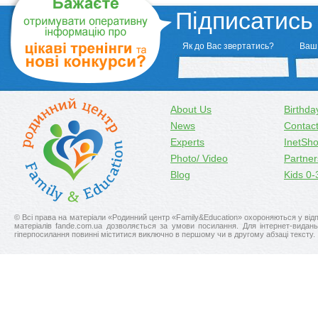
Підписатись
Як до Вас звертатись?
Ваш 
About Us
Birthda
News
Contac
Experts
ІnetSh
Photo/ Video
Partner
Blog
Kids 0-
© Всі права на матеріали «Родинний центр «Family&Education» охороняються у відпо
матерiалiв fande.com.ua дозволяється за умови посилання. Для iнтернет-видан
гіперпосилання повинні міститися виключно в першому чи в другому абзаці тексту.